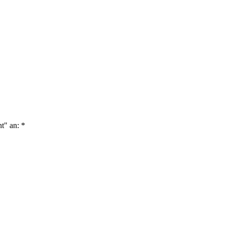
nt" an:
*