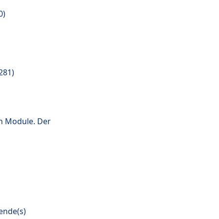
0)
281)
n Module. Der
ende(s)