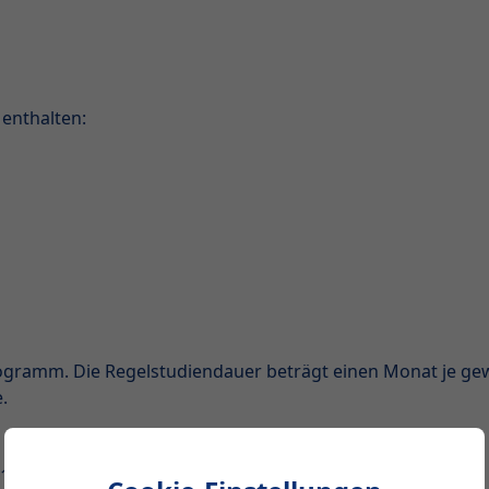
 enthalten:
ogramm. Die Regelstudiendauer beträgt einen Monat je g
.
105)
Selbstmanagement (1480)