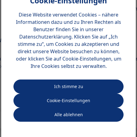
Cookie-Einstellungen
Achtsamkeit und Entspannungstechni
Diese Website verwendet Cookies – nähere
Remote Work (2460)
Informationen dazu und zu Ihren Rechten als
Benutzer finden Sie in unserer
Datenschutzerklärung
. Klicken Sie auf „Ich
ork-Life-
Grundlagen des Sozialmanagements 
stimme zu“, um Cookies zu akzeptieren und
direkt unsere Website besuchen zu können,
Zugang zum gesamten Lernmaterial der von Ihnen gewählte
oder klicken Sie auf Cookie-Einstellungen, um
itende Prüfung (Assignment) pro belegtem Modul
.
Ihre Cookies selbst zu verwalten.
Ich stimme zu
Cookie-Einstellungen
Alle ablehnen
 (Schwerbehinderung, Arbeitslosigkeit, Elterngeldempfänger, BA