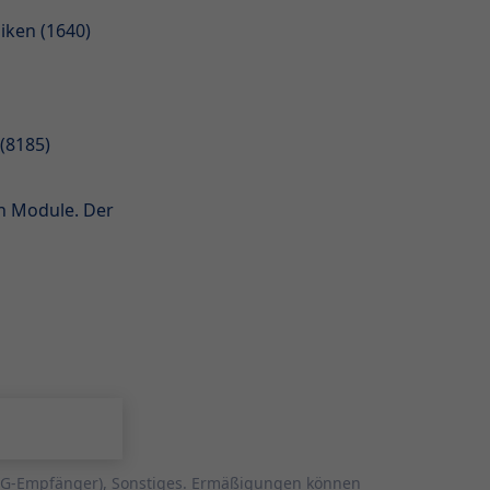
ken (1640)
(8185)
n Module. Der
föG-Empfänger), Sonstiges. Ermäßigungen können