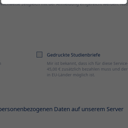
Nachweise zeitgleich mit der Anmeldung eingereicht werden. Nac
Gedruckte Studienbriefe
m
Mir ist bekannt, dass ich für diese Servic
45,00 € zusätzlich bezahlen muss und de
in EU-Länder möglich ist.
 personenbezogenen Daten auf unserem Server